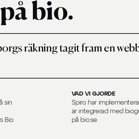
 på bio.
borgs räkning tagit fram en we
VAD VI GJORDE
å sin
Spiro har implementer
är integrerad med biog
s Bio
på bio.se.